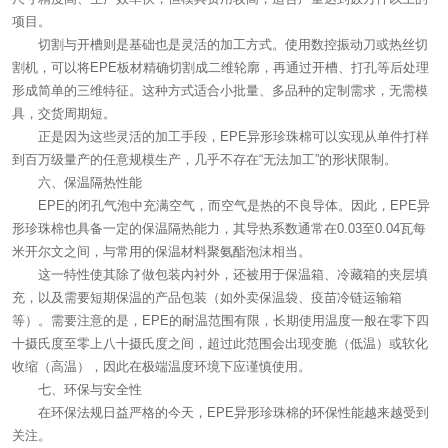
项目。
切割与开槽则是基础也是灵活的加工方式。使用数控振动刀或热丝切
割机，可以将EPE板材精确切割成二维轮廓，再通过开槽、打孔等后处理
形成简单的三维特征。这种方式适合小批量、多品种的定制需求，无需模
具，交货周期短。
正是因为这些灵活的加工手段，EPE异形珍珠棉可以实现从单件打样
到百万级量产的任意规模生产，几乎不存在“无法加工”的形状限制。
六、保温隔热性能
EPE的闭孔气泡中充满空气，而空气是热的不良导体。因此，EPE异
形珍珠棉也具备一定的保温隔热能力，其导热系数通常在0.03至0.04瓦每
米开尔文之间，与常用的保温材料聚氨酯泡沫相当。
这一特性使其除了做包装内衬外，还被用于保温箱、冷藏箱的夹层填
充，以及需要短期保温的产品包装（如外卖保温袋、疫苗冷链运输箱
等）。需要注意的是，EPE的耐温范围有限，长期使用温度一般在零下四
十摄氏度至零上八十摄氏度之间，超过此范围会出现变脆（低温）或软化
收缩（高温），因此在极端温度环境下应谨慎使用。
七、环保与安全性
在环保法规日益严格的今天，EPE异形珍珠棉的环保性能越来越受到
关注。