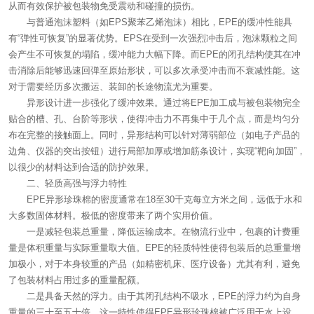
从而有效保护被包装物免受震动和碰撞的损伤。
与普通泡沫塑料（如EPS聚苯乙烯泡沫）相比，EPE的缓冲性能具
有“弹性可恢复”的显著优势。EPS在受到一次强烈冲击后，泡沫颗粒之间
会产生不可恢复的塌陷，缓冲能力大幅下降。而EPE的闭孔结构使其在冲
击消除后能够迅速回弹至原始形状，可以多次承受冲击而不衰减性能。这
对于需要经历多次搬运、装卸的长途物流尤为重要。
异形设计进一步强化了缓冲效果。通过将EPE加工成与被包装物完全
贴合的槽、孔、台阶等形状，使得冲击力不再集中于几个点，而是均匀分
布在完整的接触面上。同时，异形结构可以针对薄弱部位（如电子产品的
边角、仪器的突出按钮）进行局部加厚或增加筋条设计，实现“靶向加固”，
以很少的材料达到合适的防护效果。
二、轻质高强与浮力特性
EPE异形珍珠棉的密度通常在18至30千克每立方米之间，远低于水和
大多数固体材料。极低的密度带来了两个实用价值。
一是减轻包装总重量，降低运输成本。在物流行业中，包裹的计费重
量是体积重量与实际重量取大值。EPE的轻质特性使得包装后的总重量增
加极小，对于本身较重的产品（如精密机床、医疗设备）尤其有利，避免
了包装材料占用过多的重量配额。
二是具备天然的浮力。由于其闭孔结构不吸水，EPE的浮力约为自身
重量的三十至五十倍。这一特性使得EPE异形珍珠棉被广泛用于水上设