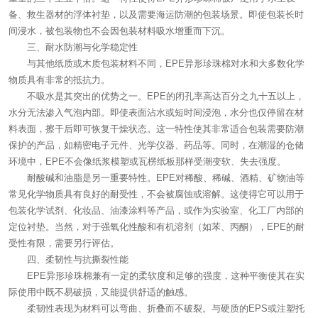
备、救生器材的浮体衬垫，以及需要海运防潮的包装场景。即使包装长时
间浸水，被包装物也不会因包装材料吸水增重而下沉。
三、耐水防潮与化学稳定性
与其他纸质或木质包装材料不同，EPE异形珍珠棉对水和大多数化学
物质具有非常的抵抗力。
不吸水是其突出的优势之一。EPE的闭孔率高达百分之九十五以上，
水分无法渗入气泡内部。即使表面沾水或短时间浸泡，水分也仅停留在材
料表面，擦干后即可恢复干燥状态。这一特性使其非常适合包装需要防潮
保护的产品，如精密电子元件、光学仪器、药品等。同时，在潮湿的仓储
环境中，EPE不会像纸浆模塑或瓦楞纸板那样受潮变软、失去强度。
耐酸碱和油脂是另一重要特性。EPE对稀酸、稀碱、酒精、矿物油等
常见化学物质具有良好的耐受性，不会被腐蚀或溶解。这使得它可以用于
包装化学试剂、化妆品、油漆涂料等产品，或作为实验室、化工厂内部的
定位衬垫。当然，对于强氧化性酸和有机溶剂（如苯、丙酮），EPE的耐
受性有限，需要另行评估。
四、柔韧性与抗撕裂性能
EPE异形珍珠棉兼有一定的柔软度和足够的强度，这种平衡使其在实
际使用中既不易破损，又能提供舒适的触感。
柔韧性表现为材料可以弯曲、折叠而不破裂。与硬质的EPS或注塑托