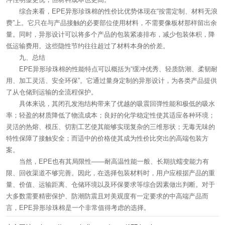
综合来看，EPE异形珍珠棉的性价比优势体现在“按需定制、材料无浪
费”上。它只在与产品接触的必要部位使用材料，不需要像板材那样留出余
量。同时，异形设计可以将多个产品的包装紧凑排布，减少包装体积，降
低运输费用。这些隐性节约往往超过了材料本身的价差。
九、总结
EPE异形珍珠棉的性能特点可以概括为“缓冲优秀、轻质防潮、柔韧耐
用、加工灵活、安全环保”。它通过量身定制的异形设计，为各类产品提供
了从仓储到运输的全流程保护。
具体来说，其闭孔发泡结构带来了优越的吸震回弹性能和极低的吸水
率；轻盈的材质降低了物流成本；良好的化学稳定性使其适应各种环境；
灵活的热熔、模压、切割工艺使其能够实现复杂的三维形状；无毒无味的
特性保障了接触安全；而适中的价格使其成为性价比突出的高端包装方
案。
当然，EPE也有其局限性——耐高温性能一般、长期抗蠕变能力有
限、回收渠道不够完善。因此，在选择包装材料时，用户应根据产品的重
量、价值、运输距离、仓储环境以及环保要求等综合因素做出判断。对于
大多数需要精密保护、防潮防震且对美观度有一定要求的中高端产品而
言，EPE异形珍珠棉是一个非常值得考虑的选择。