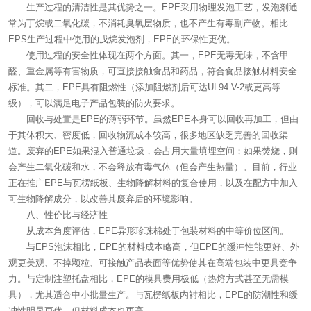
生产过程的清洁性是其优势之一。EPE采用物理发泡工艺，发泡剂通
常为丁烷或二氧化碳，不消耗臭氧层物质，也不产生有毒副产物。相比
EPS生产过程中使用的戊烷发泡剂，EPE的环保性更优。
使用过程的安全性体现在两个方面。其一，EPE无毒无味，不含甲
醛、重金属等有害物质，可直接接触食品和药品，符合食品接触材料安全
标准。其二，EPE具有阻燃性（添加阻燃剂后可达UL94 V-2或更高等
级），可以满足电子产品包装的防火要求。
回收与处置是EPE的薄弱环节。虽然EPE本身可以回收再加工，但由
于其体积大、密度低，回收物流成本较高，很多地区缺乏完善的回收渠
道。废弃的EPE如果混入普通垃圾，会占用大量填埋空间；如果焚烧，则
会产生二氧化碳和水，不会释放有毒气体（但会产生热量）。目前，行业
正在推广EPE与瓦楞纸板、生物降解材料的复合使用，以及在配方中加入
可生物降解成分，以改善其废弃后的环境影响。
八、性价比与经济性
从成本角度评估，EPE异形珍珠棉处于包装材料的中等价位区间。
与EPS泡沫相比，EPE的材料成本略高，但EPE的缓冲性能更好、外
观更美观、不掉颗粒、可接触产品表面等优势使其在高端包装中更具竞争
力。与定制注塑托盘相比，EPE的模具费用极低（热熔方式甚至无需模
具），尤其适合中小批量生产。与瓦楞纸板内衬相比，EPE的防潮性和缓
冲性明显更优，但材料成本也更高。