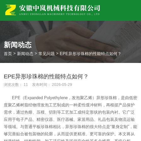
新闻动态
>
>
>
首页
新闻动态
常见问题
EPE异形珍珠棉的性能特点如何？
EPE异形珍珠棉的性能特点如何？
浏览次数：
11
发布时间： 2026-05-29
EPE（Expanded Polyethylene，发泡聚乙烯）异形珍珠棉，是由低密
度聚乙烯树脂经物理发泡工艺制成的一种柔性缓冲材料，再根据产品保护
需求，通过热熔、压模、切割等工艺加工成特定形状的包装内衬。它广泛
应用于电子产品、精密仪器、医疗器械、家居用品、礼品包装及物流运输
等领域。与普通平板珍珠棉相比，异形珍珠棉的很大特点是“量身定制”，能
够完善贴合被包装物的轮廓，从而提供更精准、更可靠的保护。本文将从