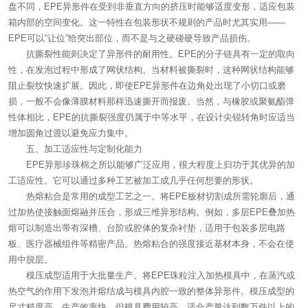
盘不同，EPE异形件在受到非垂直方向的挤压时能够适度变形，适应包装
箱内部的空间变化。这一特性在包装形状不规则的产品时尤其实用——
EPE可以“让位”给突出部位，而不是与之硬碰硬导致产品损伤。
抗撕裂性能则决定了异形件的耐用性。EPE的分子链具有一定的取向
性，在发泡过程中形成了网状结构。当材料被撕裂时，这种网状结构能够
阻止裂纹快速扩展。因此，即使EPE异形件在边角处出现了小切口或磨
损，一般不会像薄膜材料那样迅速撕开而报废。当然，与橡胶或聚氨酯弹
性体相比，EPE的抗撕裂强度仍属于中等水平，在设计尖锐转角时应适当
增加圆角过渡以避免应力集中。
五、加工适应性与定制化能力
EPE异形珍珠棉之所以能够广泛应用，很大程度上归功于其优异的加
工适应性。它可以通过多种工艺被加工成几乎任何想要的形状。
热熔粘合是常用的成型工艺之一。将EPE板材切割成所需轮廓后，通
过加热使接触面熔融并压合，形成三维异形结构。例如，多层EPE叠加热
熔可以制造出带有深槽、台阶或腔体的复杂衬垫，适用于包装多层电路
板、医疗器械组件等精密产品。热熔粘合的强度接近基材本身，不会在使
用中脱层。
模压成型适用于大批量生产。将EPE珠粒注入加热模具中，在蒸汽或
热空气的作用下发泡并熔结成与模具内腔一致的整体异形件。模压成型的
尺寸精度高、生产效率快，但模具费用较高，适合产量达到数万件以上的