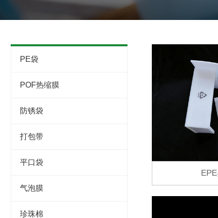
PE袋
POF热缩膜
防锈袋
打包带
平口袋
EP
气泡膜
珍珠棉