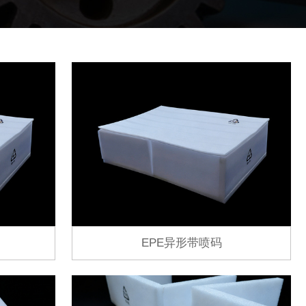
EPE异形带喷码