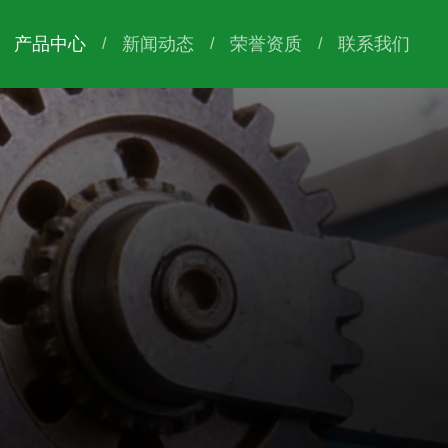
产品中心
新闻动态
荣誉资质
联系我们
/
/
/