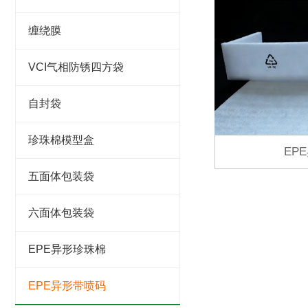
缠绕膜
VCI气相防锈四方袋
自封袋
珍珠棉模型盒
EP
五面体包装袋
六面体包装袋
EPE异形珍珠棉
EPE异形带喷码