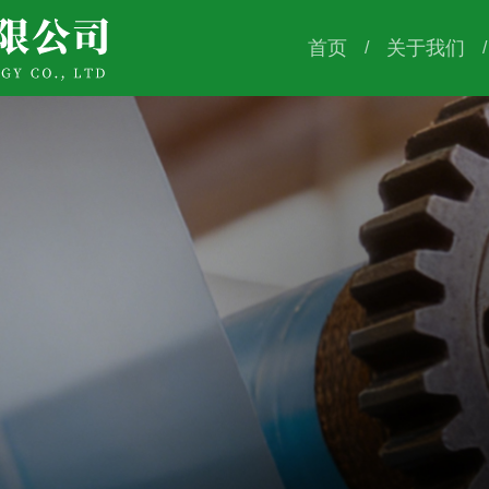
首页
关于我们
/
/