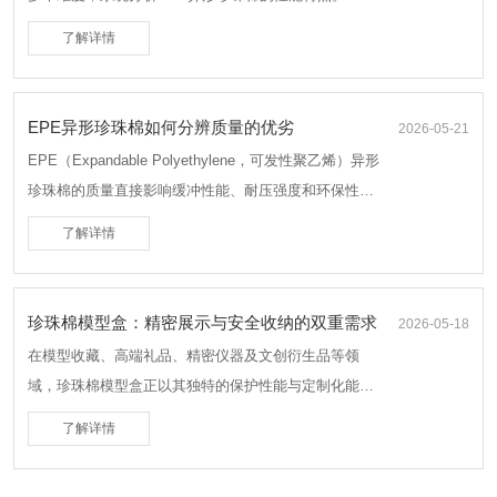
了解详情
EPE异形珍珠棉如何分辨质量的优劣
2026-05-21
EPE（Expandable Polyethylene，可发性聚乙烯）异形
珍珠棉的质量直接影响缓冲性能、耐压强度和环保性。
以下从5个核心维度教你分辨优劣：
了解详情
珍珠棉模型盒：精密展示与安全收纳的双重需求
2026-05-18
在模型收藏、高端礼品、精密仪器及文创衍生品等领
域，珍珠棉模型盒正以其独特的保护性能与定制化能
力，成为满足多元化需求的一选包装方案。这种以EPE
了解详情
珍珠棉为核心材料制作的专属模型盒，承载着从物理防
护到美学呈现的多重使命。